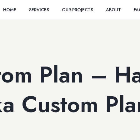
HOME
SERVICES
OUR PROJECTS
ABOUT
F
tom Plan – H
ka Custom Pla