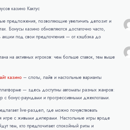
усов казино Кактус
нные предложения, позволяющие увеличить депозит и
тах. Бонусы казино обновляются достаточно часто,
ь акции под свои предпочтения — от кэшбэка до
ана на активных игроков: чем больше ставок, тем выше
айт казино
– слоты, лайв и настольные варианты
платформе — здесь доступны автоматы разных жанров:
гр с бонус-раундами и прогрессивными джекпотами.
едлагает live-раздел, где можно почувствовать
ря игре с живыми дилерами. Настольные игры вроде
дут тем, кто предпочитает спокойный ритм и