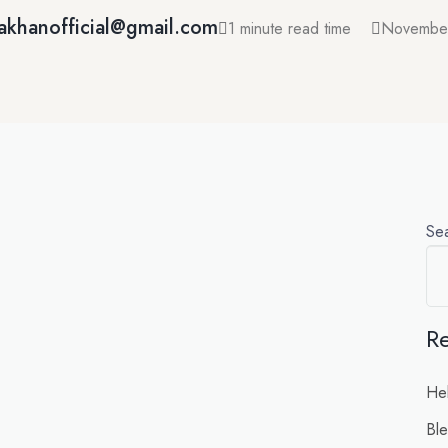
khanofficial@gmail.com
1 minute read time
November
Se
Re
Hel
Ble