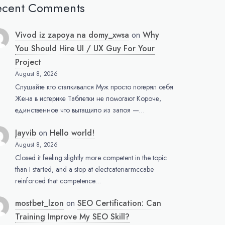
ecent Comments
Vivod iz zapoya na domy_xwsa
on
Why
You Should Hire UI / UX Guy For Your
Project
August 8, 2026
Слушайте кто сталкивался Муж просто потерял себя
Жена в истерике Таблетки не помогают Короче,
единственное что вытащило из запоя —…
Jayvib
on
Hello world!
August 8, 2026
Closed it feeling slightly more competent in the topic
than I started, and a stop at electcateriarmccabe
reinforced that competence…
mostbet_lzon
on
SEO Certification: Can
Training Improve My SEO Skill?