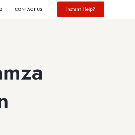
Instant Help?
AQ
CONTACT US
amza
n