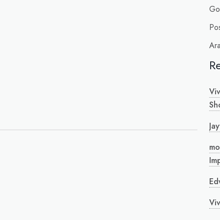
Go
Pos
Ara
R
Vi
Sh
Jay
mo
Im
Ed
Vi