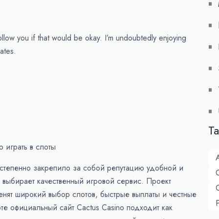
follow you if that would be okay. I’m undoubtedly enjoying
ates.
T
о играть в слоты
A
остепенно закрепило за собой репутацию удобной и
 выбирает качественный игровой сервис. Проект
енят широкий выбор слотов, быстрые выплаты и честные
те официальный сайт Cactus Casino подходит как