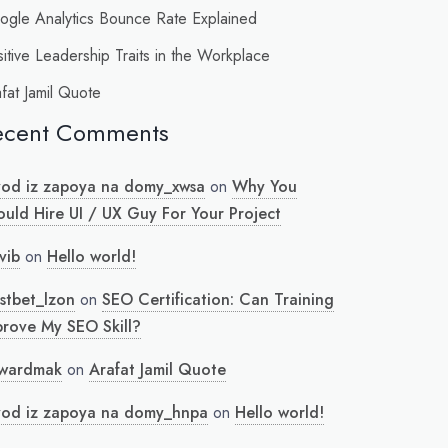
ogle Analytics Bounce Rate Explained
itive Leadership Traits in the Workplace
fat Jamil Quote
ecent Comments
vod iz zapoya na domy_xwsa
on
Why You
ould Hire UI / UX Guy For Your Project
vib
on
Hello world!
stbet_lzon
on
SEO Certification: Can Training
prove My SEO Skill?
wardmak
on
Arafat Jamil Quote
vod iz zapoya na domy_hnpa
on
Hello world!