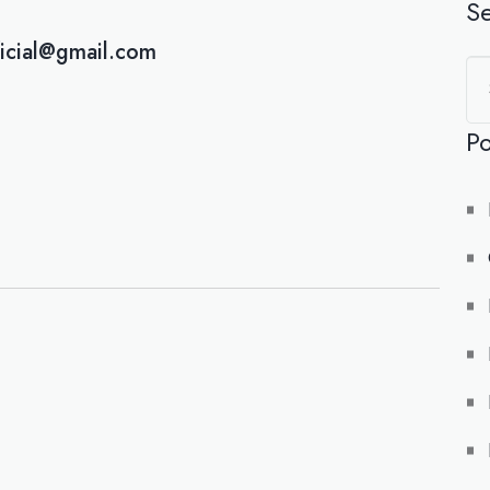
S
icial@gmail.com
Po